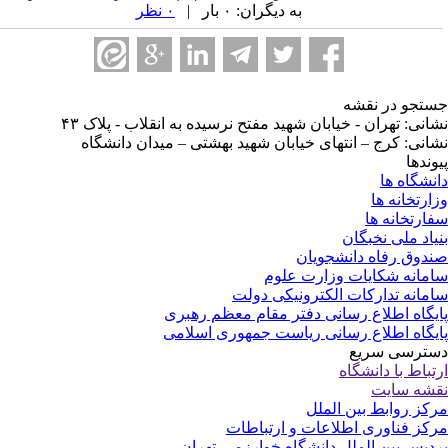
به دیگران: ۰ بار |
۰ نظر
تجو در نقشه
انی: تهران - خیابان شهید مفتح نرسیده به انقلاب - پلاک ۴۳
انی: کرج – انتهای خیابان شهید بهشتی – میدان دانشگاه
وندها
نشگاه ها
ارتخانه ها
ارتخانه ها
یاد ملی نخبگان
دوق رفاه دانشجویان
مانه شکایات وزارت علوم
مانه تدارکات الکترونیکی دولت
یگاه اطلاع رسانی دفتر مقام معظم رهبری
یگاه اطلاع رسانی ریاست جمهوری اسلامی
ترسی سریع
تباط با دانشگاه
شه سایت
کز روابط بین الملل
کز فناوری اطلاعات و ارتباطات
دیس بین الملل دانشگاه خوارزمی-تهران