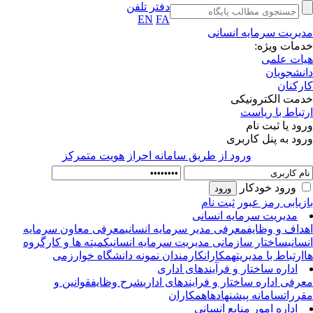
دفتر تلفن
EN
FA
یریت سرمایه انسانی
مات ویژه:
ات علمی
نشجویان
رکنان
مت الکترونیکی
تباط با ریاست
ود یا ثبت نام
ود به پنل کاربری
ورود از طريق سامانه احراز هويت متمركز
ورود خودکار
زیابی رمز عبور
ثبت نام
مدیریت سرمایه انسانی
داف و وظایف
معرفی مدیر سرمایه انسانی
معرفی معاون سرمایه
سانی
ساختار سازمانی مدیریت سرمایه انسانی
کمیته ها و کارگروه
ارتباط با مدیریت
همکاران
کارمندان نمونه دانشگاه خوارزمی
اداره ساختار و فرآیندهای اداری
رفی اداره ساختار و فرایندهای اداری
شرح وظایف
قوانین و
ررات
سامانه پیشنهادها
همکاران
اداره امور منابع انسانی