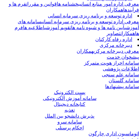
رفی اداره امور منابع انسانی
بخشنامه ها
قوانین و مقررات
فرم ها و
آیندها
همکاران
اداره توسعه و برنامه ریزی سرمایه انسانی
رفی اداره توسعه و برنامه ریزی سرمایه انسانی
سامانه های
وزشی
آیین نامه ها و شیوه نامه ها
تقویم آموزشی
اطلاعیه ها
فرم
همکاران
تصاویر
اداره رفاه کارکنان
دبیرخانه مرکزی
رفی دبیرخانه مرکزی
همکاران
شخوان خدمت
مانه احراز هویت متمرکز
لاعات پژوهشی
مانه علم سنجی
مانه گلستان
مانه پیشنهادها
پست الکترونیک
سامانه آموزش الکترونیکی
کتابخانه دیجیتال
تغذیه
پذیرش دانشجو بین الملل
سامانه سرو
احکام پرسنلی
وماسیون اداری چارگون