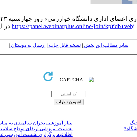
https://panel.webinarplus.online/join/kp۳db۱vebj
در ای
سایر مطالب این بخش
|
نسخه قابل چاپ
|
ارسال به دوستان
|
جنگ
بینار آموزشی بحران سالمندی به من
شگاه*
نشست آموزشی ارتقای سطح سلامت، ت
​اطلاعیه برگزاری نشست آموزشی ​ع