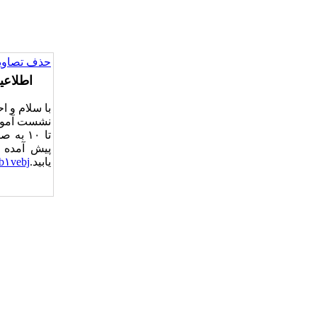
حذف تصاویر
اطلاعی
با سلام و اح
تا ۱۰ 
پیش آمده 
یابید.https://
db۱vebj