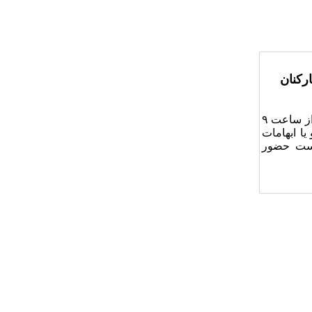
رکنان
نشست آموزشی با عنوان فرآیند ارزیابی عملکرد کارکنان، روز شنبه۵ اردیبهشت از ساعت ۹
یا ابهامات
نشست حضور