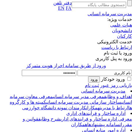
دفتر تلفن
EN
FA
یریت سرمایه انسانی
مات ویژه:
ات علمی
نشجویان
رکنان
مت الکترونیکی
تباط با ریاست
ود یا ثبت نام
ود به پنل کاربری
ورود از طريق سامانه احراز هويت متمركز
ورود خودکار
زیابی رمز عبور
ثبت نام
مدیریت سرمایه انسانی
داف و وظایف
معرفی مدیر سرمایه انسانی
معرفی معاون سرمایه
سانی
ساختار سازمانی مدیریت سرمایه انسانی
کمیته ها و کارگروه
ارتباط با مدیریت
همکاران
کارمندان نمونه دانشگاه خوارزمی
اداره ساختار و فرآیندهای اداری
رفی اداره ساختار و فرایندهای اداری
شرح وظایف
قوانین و
ررات
سامانه پیشنهادها
همکاران
اداره امور منابع انسانی