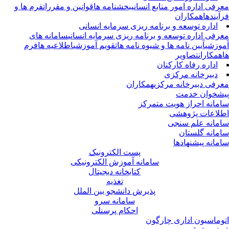
رفی اداره امور منابع انسانی
بخشنامه ها
قوانین و مقررات
فرم ها و
آیندها
همکاران
اداره توسعه و برنامه ریزی سرمایه انسانی
رفی اداره توسعه و برنامه ریزی سرمایه انسانی
سامانه های
وزشی
آیین نامه ها و شیوه نامه ها
تقویم آموزشی
اطلاعیه ها
فرم
همکاران
تصاویر
اداره رفاه کارکنان
دبیرخانه مرکزی
رفی دبیرخانه مرکزی
همکاران
شخوان خدمت
مانه احراز هویت متمرکز
لاعات پژوهشی
مانه علم سنجی
مانه گلستان
مانه پیشنهادها
پست الکترونیک
سامانه آموزش الکترونیکی
کتابخانه دیجیتال
تغذیه
پذیرش دانشجو بین الملل
سامانه سرو
احکام پرسنلی
وماسیون اداری چارگون