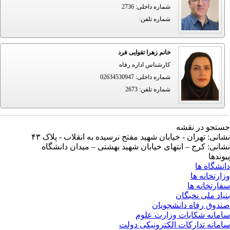
شماره داخلی
:
2736
شماره تلفن
:
خانم زهرا تقوایی فرد
کارشناس اداره رفاه
شماره داخلی
:
02634530947
شماره تلفن
:
2673
تجو در نقشه
انی: تهران - خیابان شهید مفتح نرسیده به انقلاب - پلاک ۴۳
انی: کرج – انتهای خیابان شهید بهشتی – میدان دانشگاه
وندها
نشگاه ها
ارتخانه ها
ارتخانه ها
یاد ملی نخبگان
دوق رفاه دانشجویان
مانه شکایات وزارت علوم
مانه تدارکات الکترونیکی دولت